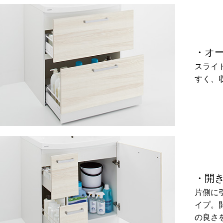
・オ
スライ
すく、
・開
片側に
イプ。
の良さ