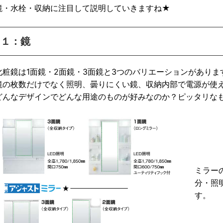
鏡・水栓・収納に注目して説明していきますね★
１：鏡
化粧鏡は1面鏡・2面鏡・3面鏡と3つのバリエーションがありま
鏡の枚数だけでなく照明、曇りにくい鏡、収納内部で電源が使
どんなデザインでどんな用途のものが好みなのか？ピッタリな
ミラー
分・照
す。