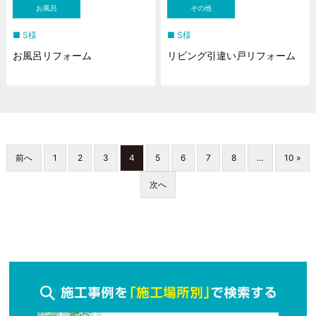
お風呂
その他
S様
S様
お風呂リフォーム
リビング引違い戸リフォーム
前へ
1
2
3
4
5
6
7
8
…
10 »
次へ