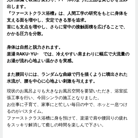
出します。
『ファーストクラス浴槽』は、人間工学の研究をもとに身体を
支える面を増やし、安定できる形を追求。
首にも支点を増やし、さらに背中の接触面積を広げることで、
かかる圧力を分散。
身体は自然と脱力されます。
楽湯 RAKU-YU- では、冷えやすい肩まわりに幅広で大流量の
お湯が流れ心地よい温かさを実感。
また腰回りには、ランダムな曲線で円を描くように噴出された
水流が、腰を中心に心地よい刺激を与えます。
現状のお風呂よりも大きなお風呂空間を要望いただき、浴室拡
張工事を行い、今回シンラの施工となりました。
お仕事に子育て、家事にと忙しい毎日の中で、ホッと一息つけ
るのがバスタイム。
ファーストクラス浴槽に身を預けて、楽湯で肩や腰回りの疲れ
をスッキリ解消して癒しの時間を楽しんで下さい。