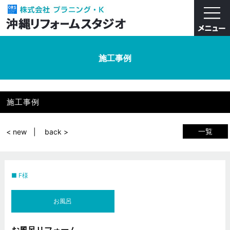
施工事例
施工事例
一覧
< new
back >
F様
お風呂
お風呂リフォーム