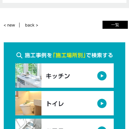
一覧
< new
back >