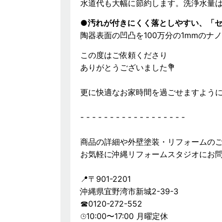
水道代も大幅に節約します。洗浄水量は
●汚れが付きにくく落としやすい、「
陶器表面の凹凸を100万分の1mmのナ
この度はご依頼くださり
ありがとうございました💐
更に快適なお家時間を過ごせますように
- - - - - - - - - - - - - - - - - -
商品の詳細や外壁塗装・リフォームの
お気軽に沖縄リフォームスタジオにお問
📍〒901-2201
沖縄県宜野湾市新城2-39-3
☎︎0120-272-552
⌚︎10:00〜17:00 月曜定休