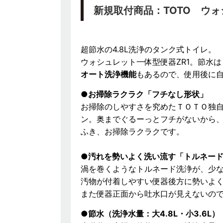
新規取付商品：TOTO ウォ
超節水の4.8L洗浄のタンク式トイレ。
ウォシュレット一体型便器ZR1。節水
オート洗浄機能
もあるので、使用後に
●お掃除ラクラク「フチなし形状」
お掃除のしやすさを究めたＴＯＴＯ独
ン。奥までぐるーっとフチがないから
ふき、お掃除ラクラクです。
●汚れを勢いよく洗い流す「トルネー
渦を巻くようなトルネード洗浄が、少
汚物が付着しやすい便器後方に勢いよ
また便器正面から吐水口が見えないの
●節水（洗浄水量：大4.8L・小3.6L）