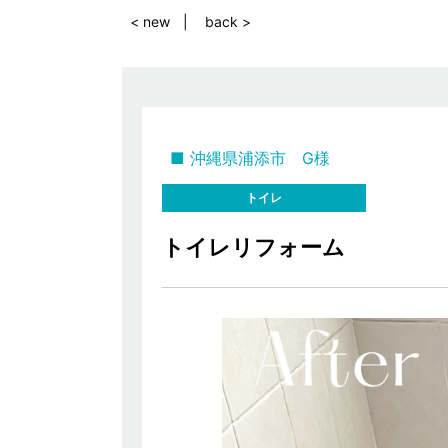
< new
back >
沖縄県浦添市 G様
トイレ
トイレリフォーム