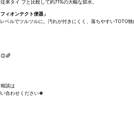
従来タイ プと比較して約71%の大幅な節水。
セフィオンテクト便器」
ノレベルでツルツルに。汚れが付きにくく、落ちやすいTOTO
🌈
ご相談は
い合わせください🍀