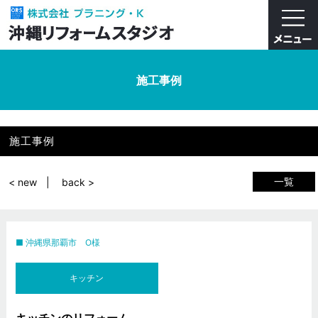
施工事例
施工事例
一覧
< new
back >
沖縄県那覇市 O様
キッチン
キッチンのリフォーム