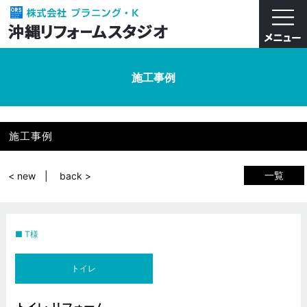
施工事例
施工事例
一覧
< new
back >
T様
トイレ
トイレ リフォーム