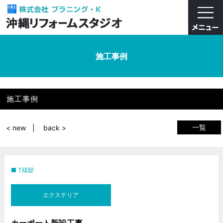
施工事例
施工事例
一覧
< new
back >
T様邸
エクステリア
カーポート新設工事